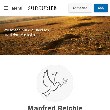
Menü
Anmelden
Abo
Wir lassen nur die Hand los,
nicht den Menschen.
Manfred Reichle