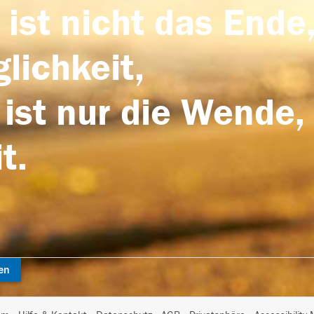
 ist nicht das Ende,
lichkeit,
 ist nur die Wende,
t.
en