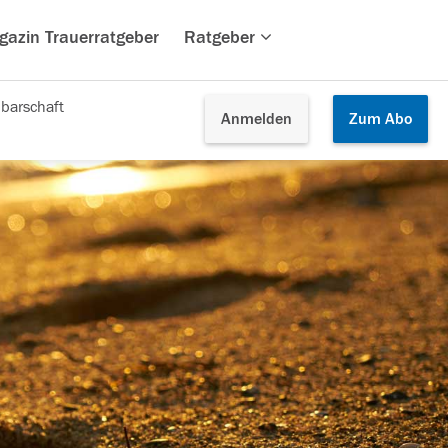
gazin Trauerratgeber
Ratgeber
barschaft
Anmelden
Zum
Abo