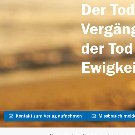
Der Tod
Vergäng
der Tod
Ewigkei
Kontakt zum Verlag aufnehmen
Missbrauch meld