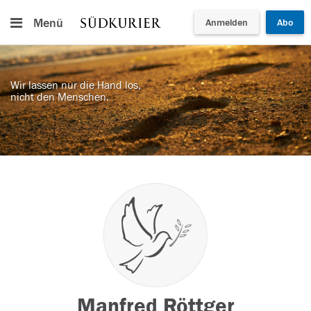
Menü
Anmelden
Abo
Wir lassen nur die Hand los,
nicht den Menschen.
Manfred Röttger