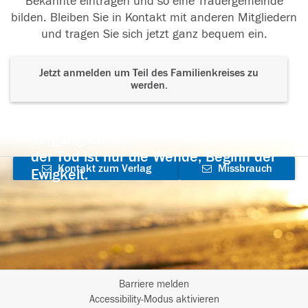
Bekannte eintragen und so eine Trauergemeinde
bilden. Bleiben Sie in Kontakt mit anderen Mitgliedern
und tragen Sie sich jetzt ganz bequem ein.
Jetzt anmelden um Teil des Familienkreises zu
werden.
Der Tod ist nicht das Ende, nicht die
Vergänglichkeit,
der Tod ist nur die Wende, Beginn der
Kontakt zum Verlag
Missbrauch
Ewigkeit.
aufnehmen
melden
Barriere melden
I
Accessibility-Modus aktivieren