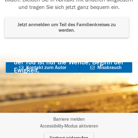
und tragen Sie sich jetzt ganz bequem ein.
Jetzt anmelden um Teil des Familienkreises zu
werden.
Der Tod ist nicht das Ende, nicht die
Vergänglichkeit,
der Tod ist nur die Wende, Beginn der
Kontakt zum Autor
Missbrauch
Ewigkeit.
aufnehmen
melden
Barriere melden
I
Accessibility-Modus aktivieren
m