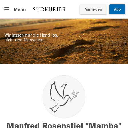
Menü
Anmelden
Abo
Wir lassen nur die Hand los,
nicht den Menschen.
Manfred Rosenstiel "Mamba"