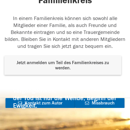
Familienkreis
In einem Familienkreis können sich sowohl alle
Mitglieder einer Familie, als auch Freunde und
Bekannte eintragen und so eine Trauergemeinde
bilden. Bleiben Sie in Kontakt mit anderen Mitgliedern
und tragen Sie sich jetzt ganz bequem ein.
Jetzt anmelden um Teil des Familienkreises zu
werden.
Der Tod ist nicht das Ende, nicht die
Vergänglichkeit,
der Tod ist nur die Wende, Beginn der
Kontakt zum Autor
Missbrauch
Ewigkeit.
aufnehmen
melden