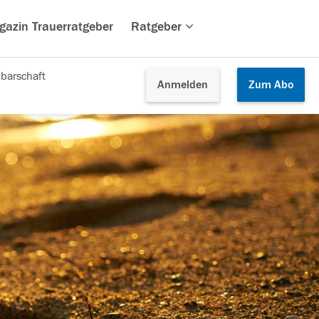
gazin Trauerratgeber
Ratgeber
barschaft
Anmelden
Zum
Abo