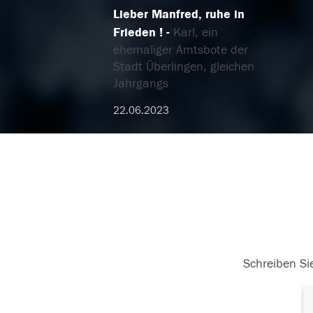
Lieber Manfred, ruhe in
Frieden !
Karl, ein
ehemaliger Amtsbote der
Stadt Überlingen, gleichen
Jahrgangs
22.06.2023
Schreiben Sie