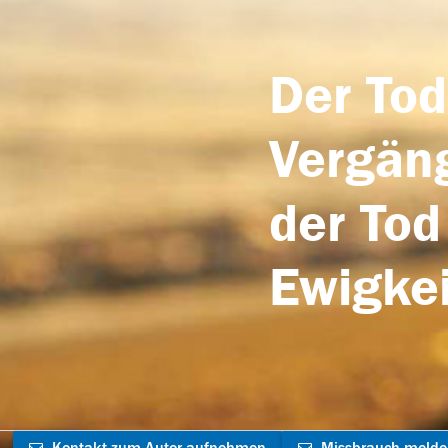
Der Tod
Vergäng
der Tod
Ewigkei