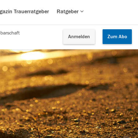
gazin Trauerratgeber
Ratgeber
barschaft
Anmelden
Zum
Abo