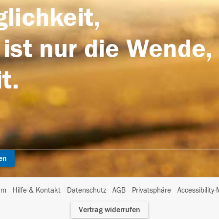
lichkeit,
 ist nur die Wende,
t.
en
I
um
Hilfe & Kontakt
Datenschutz
AGB
Privatsphäre
Accessibility
m
Vertrag widerrufen
A