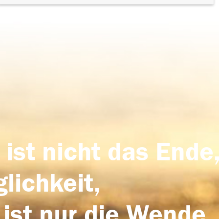
 ist nicht das Ende,
lichkeit,
 ist nur die Wende,