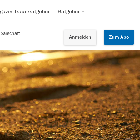
gazin Trauerratgeber
Ratgeber
barschaft
Anmelden
Zum
Abo