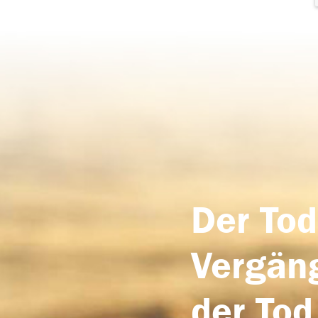
Der Tod
Vergäng
der Tod