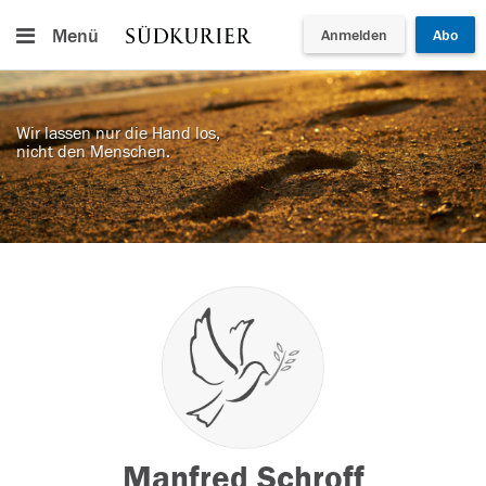
Menü
Anmelden
Abo
Wir lassen nur die Hand los,
nicht den Menschen.
Manfred Schroff