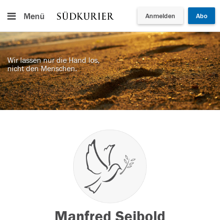
Menü
Anmelden
Abo
Wir lassen nur die Hand los,
nicht den Menschen.
Manfred Seibold