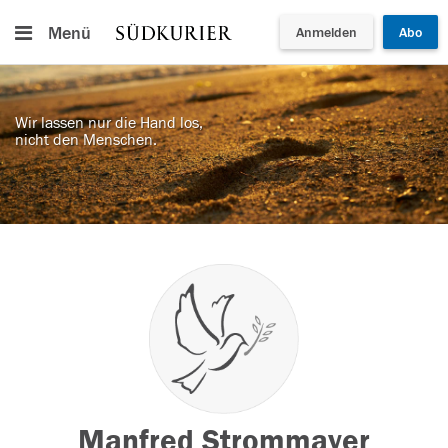
Menü
Anmelden
Abo
Wir lassen nur die Hand los,
nicht den Menschen.
Manfred Strommayer