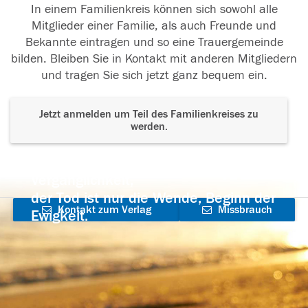
In einem Familienkreis können sich sowohl alle
Mitglieder einer Familie, als auch Freunde und
Bekannte eintragen und so eine Trauergemeinde
bilden. Bleiben Sie in Kontakt mit anderen Mitgliedern
und tragen Sie sich jetzt ganz bequem ein.
Jetzt anmelden um Teil des Familienkreises zu
werden.
Der Tod ist nicht das Ende, nicht die
Vergänglichkeit,
der Tod ist nur die Wende, Beginn der
Kontakt zum Verlag
Missbrauch
Ewigkeit.
aufnehmen
melden