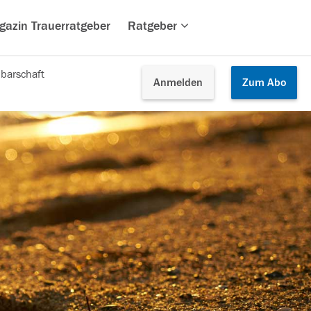
gazin Trauerratgeber
Ratgeber
barschaft
Anmelden
Zum
Abo