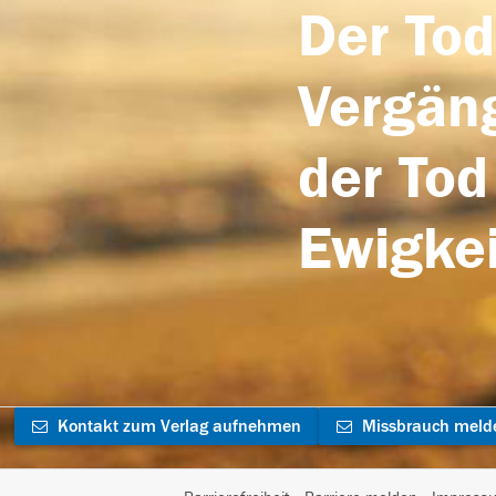
Der Tod
Vergäng
der Tod
Ewigkei
Kontakt zum Verlag aufnehmen
Missbrauch meld