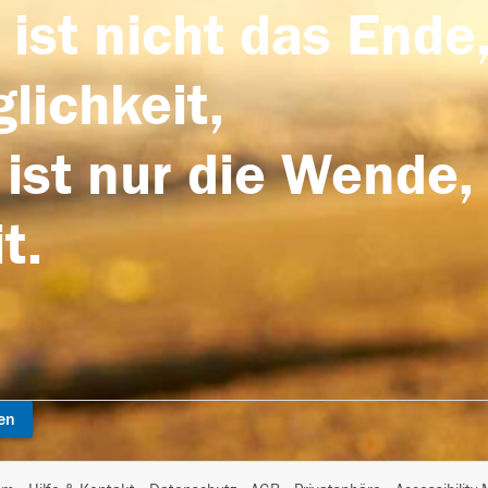
 ist nicht das Ende,
lichkeit,
 ist nur die Wende,
t.
en