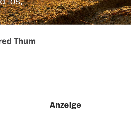
d los,
red Thum
Anzeige