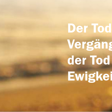
Der Tod
Vergäng
der Tod
Ewigkei