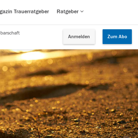
gazin Trauerratgeber
Ratgeber
barschaft
Anmelden
Zum
Abo