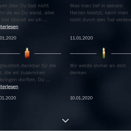
yee Joon Du bist nicht
Was man tief in seinem
hr da wo Du warst, aber
Herzen besitzt, kann man
bist überall wo ich
...
nicht durch den Tod verlier
terlesen
.01.2020
11.01.2020
glaublich dankbar für die
Wir werde immer an dich
it, die wir zusammen
denken
rbringen durften. Du
...
terlesen
01.2020
10.01.2020