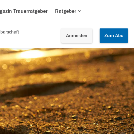
gazin Trauerratgeber
Ratgeber
barschaft
Anmelden
Zum
Abo