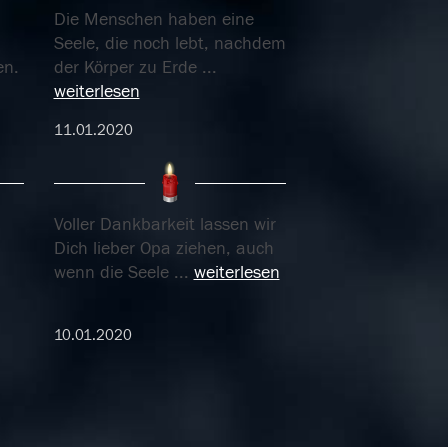
Die Menschen haben eine
Seele, die noch lebt, nachdem
en.
der Körper zu Erde
...
weiterlesen
11.01.2020
Voller Dankbarkeit lassen wir
Dich lieber Opa ziehen, auch
wenn die Seele
...
weiterlesen
10.01.2020