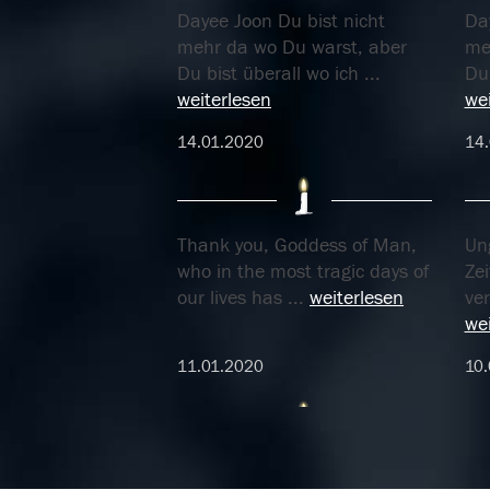
Dayee Joon Du bist nicht
Da
mehr da wo Du warst, aber
me
Du bist überall wo ich
...
Du 
weiterlesen
wei
14.01.2020
14
Thank you, Goddess of Man,
Un
who in the most tragic days of
Ze
our lives has
...
weiterlesen
ve
wei
11.01.2020
10.
03.01.2020