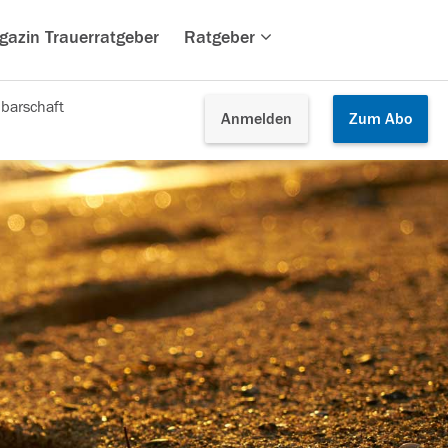
gazin Trauerratgeber
Ratgeber
barschaft
Anmelden
Zum
Abo