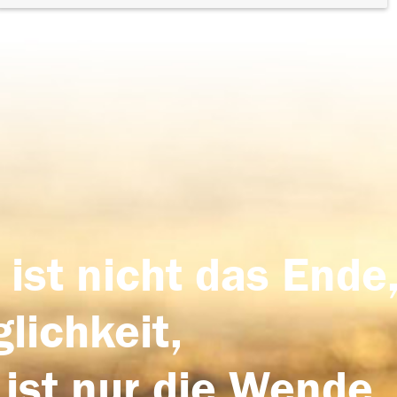
 ist nicht das Ende,
lichkeit,
 ist nur die Wende,