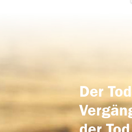
Der Tod
Vergäng
der Tod