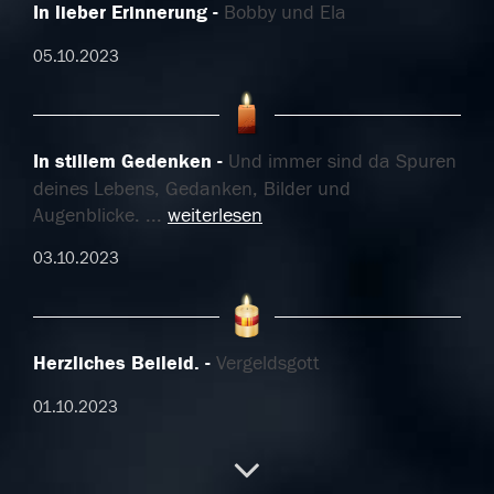
In lieber Erinnerung
Bobby und Ela
05.10.2023
In stillem Gedenken
Und immer sind da Spuren
deines Lebens, Gedanken, Bilder und
Augenblicke.
...
weiterlesen
03.10.2023
Herzliches Beileid.
Vergeldsgott
01.10.2023