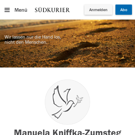
Menü
Anmelden
Abo
Wir lassen nur die Hand los,
nicht den Menschen.
Manuela Kniffka-Zumsteg