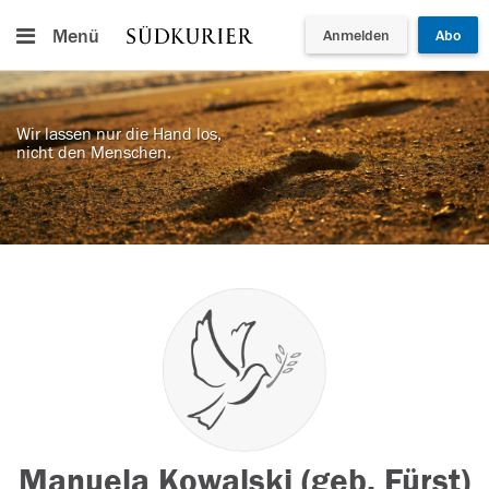
Menü
Anmelden
Abo
Wir lassen nur die Hand los,
nicht den Menschen.
Manuela Kowalski (geb. Fürst)