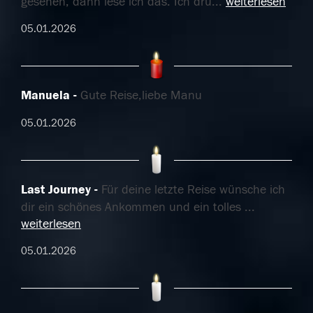
gesehen, dann lese ich das. Ich drü
...
weiterlesen
05.01.2026
Manuela
Gute Reise,liebe Manu
05.01.2026
Last Journey
Für deine letzte Reise wünsche ich
dir ein schönes Ankommen und ein tolles
...
weiterlesen
05.01.2026