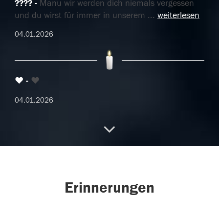
????️
Manu wir werden dich niemals vergessen
und du wirst für immer in unserem
...
weiterlesen
04.01.2026
❤️
❤️
04.01.2026
Du fehlst mir so sehr
Ich zünde für dich eine
Kerze an, mir fällt es schwer das zu verkraften
...
weiterlesen
Erinnerungen
03.01.2026