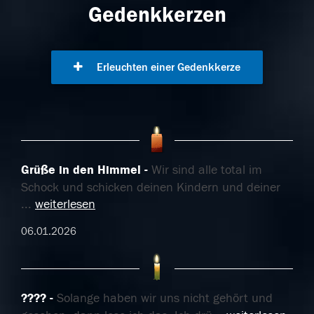
Gedenkkerzen
Erleuchten einer Gedenkkerze
Grüße in den Himmel
Wir sind alle total im
Schock und schicken deinen Kindern und deiner
...
weiterlesen
06.01.2026
????
Solange haben wir uns nicht gehört und