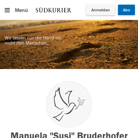
Menü
Anmelden
Abo
Wir lassen nur die Hand los,
nicht den Menschen.
Manuela "Susi" Bruderhofer