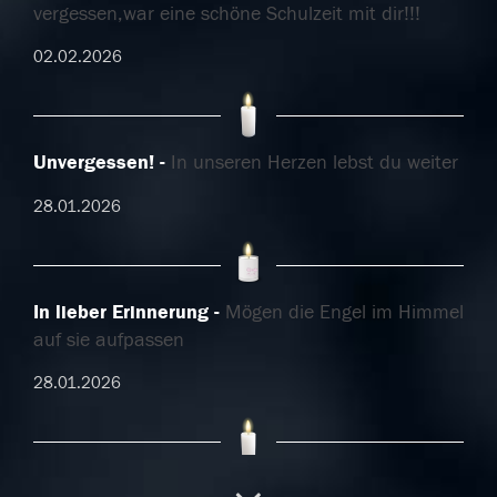
vergessen,war eine schöne Schulzeit mit dir!!!
02.02.2026
Unvergessen!
In unseren Herzen lebst du weiter
28.01.2026
In lieber Erinnerung
Mögen die Engel im Himmel
auf sie aufpassen
28.01.2026
Tief traurig ????
Ruhe in Frieden