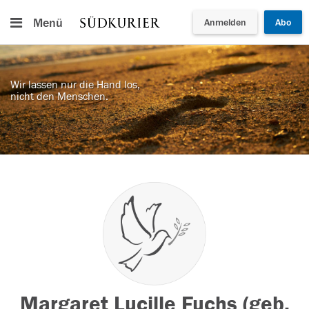
Menü
Anmelden
Abo
Wir lassen nur die Hand los,
nicht den Menschen.
Margaret Lucille Fuchs (geb.