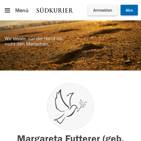
Menü
Anmelden
Abo
Wir lassen nur die Hand los,
nicht den Menschen.
Margareta Futterer (geb.