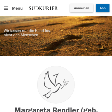
Menü
Anmelden
Abo
Wir lassen nur die Hand los,
nicht den Menschen.
Margareta Rendler (geb.