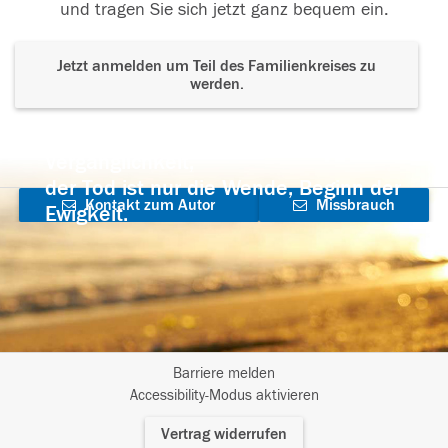
und tragen Sie sich jetzt ganz bequem ein.
Jetzt anmelden um Teil des Familienkreises zu
werden.
Der Tod ist nicht das Ende, nicht die
Vergänglichkeit,
der Tod ist nur die Wende, Beginn der
Kontakt zum Autor
Missbrauch
Ewigkeit.
aufnehmen
melden
Barriere melden
I
Accessibility-Modus aktivieren
m
Vertrag widerrufen