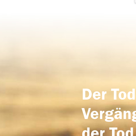
Der Tod
Vergäng
der Tod