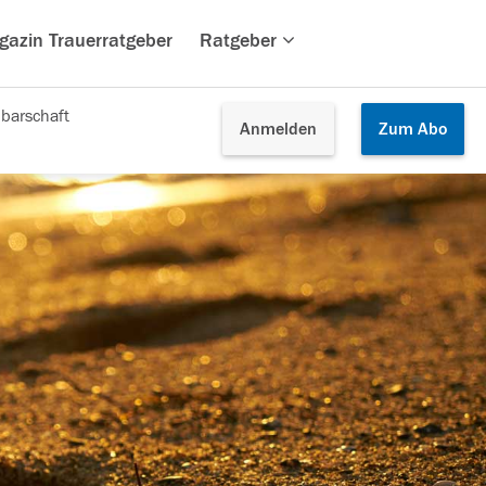
gazin Trauerratgeber
Ratgeber
barschaft
Anmelden
Zum
Abo