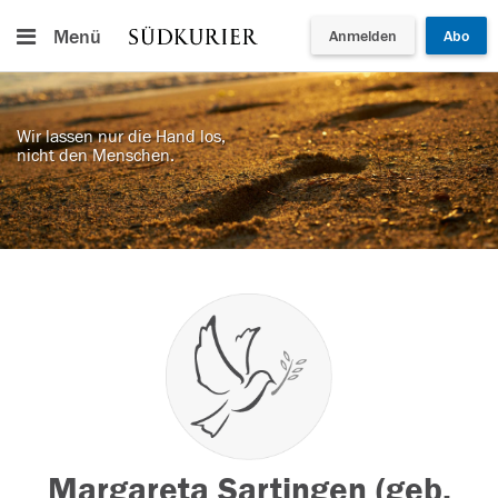
Menü
Anmelden
Abo
Wir lassen nur die Hand los,
nicht den Menschen.
Margareta Sartingen (geb.