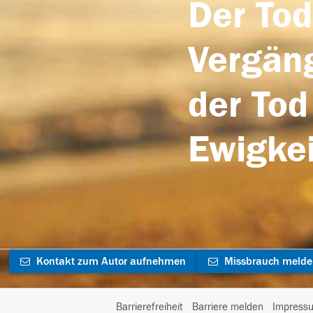
Der Tod
Vergäng
der Tod
Ewigkei
Kontakt zum Autor aufnehmen
Missbrauch meld
Barrierefreiheit
Barriere melden
Impress