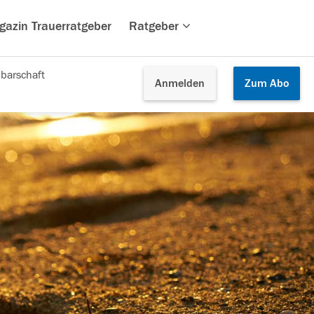
gazin Trauerratgeber
Ratgeber
barschaft
Anmelden
Zum
Abo