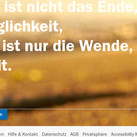
 ist nicht das Ende,
lichkeit,
 ist nur die Wende,
t.
en
I
um
Hilfe & Kontakt
Datenschutz
AGB
Privatsphäre
Accessibility