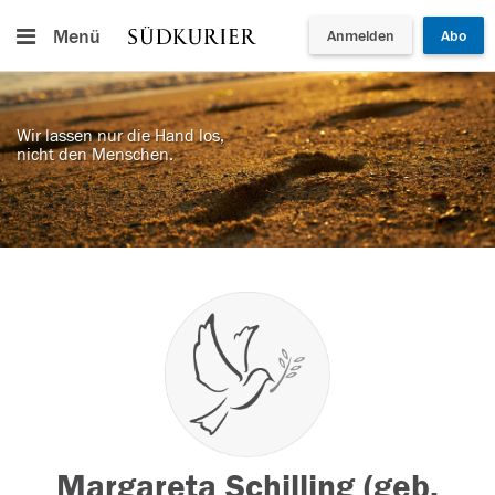
Menü
Anmelden
Abo
Wir lassen nur die Hand los,
nicht den Menschen.
Margareta Schilling (geb.