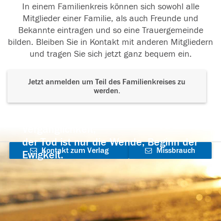
In einem Familienkreis können sich sowohl alle
Mitglieder einer Familie, als auch Freunde und
Bekannte eintragen und so eine Trauergemeinde
bilden. Bleiben Sie in Kontakt mit anderen Mitgliedern
und tragen Sie sich jetzt ganz bequem ein.
Jetzt anmelden um Teil des Familienkreises zu
werden.
Der Tod ist nicht das Ende, nicht die
Vergänglichkeit,
der Tod ist nur die Wende, Beginn der
Kontakt zum Verlag
Missbrauch
Ewigkeit.
aufnehmen
melden