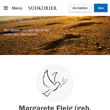
Menü
Anmelden
Abo
Wir lassen nur die Hand los,
nicht den Menschen.
Margarete Fleig (geb.