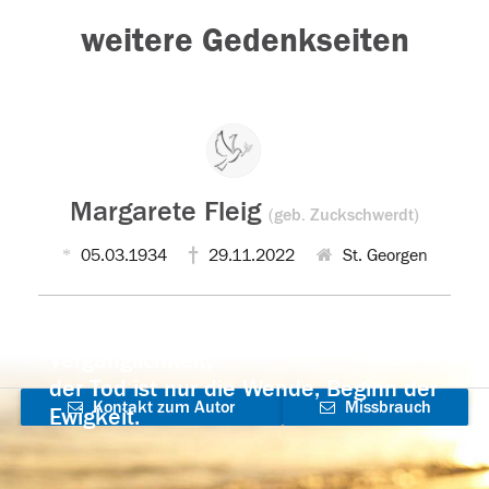
weitere Gedenkseiten
Margarete Fleig
(geb. Zuckschwerdt)
05.03.1934
29.11.2022
St. Georgen
Der Tod ist nicht das Ende, nicht die
Vergänglichkeit,
der Tod ist nur die Wende, Beginn der
Kontakt zum Autor
Missbrauch
Ewigkeit.
aufnehmen
melden