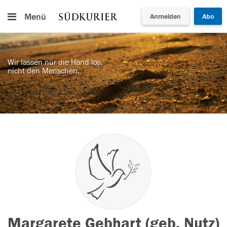
Menü
Anmelden
Abo
Wir lassen nur die Hand los,
nicht den Menschen.
Margarete Gebhart (geb. Nutz)