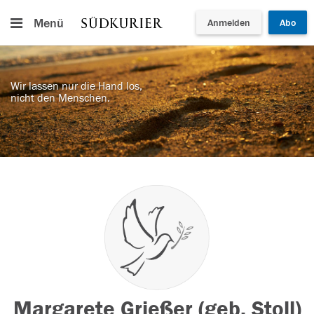
Menü
Anmelden
Abo
Wir lassen nur die Hand los,
nicht den Menschen.
Margarete Grießer (geb. Stoll)