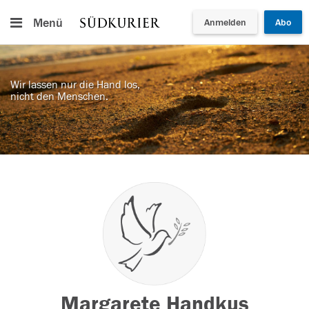
Menü
Anmelden
Abo
Wir lassen nur die Hand los,
nicht den Menschen.
Margarete Handkus