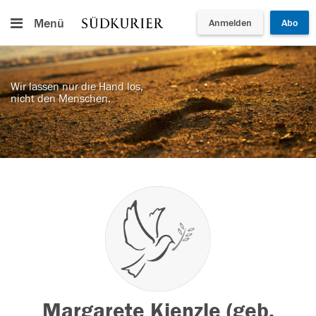
Menü
Anmelden
Abo
Wir lassen nur die Hand los,
nicht den Menschen.
Margarete Kienzle (geb.