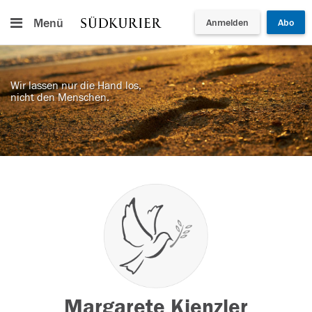
Menü
Anmelden
Abo
Wir lassen nur die Hand los,
nicht den Menschen.
Margarete Kienzler