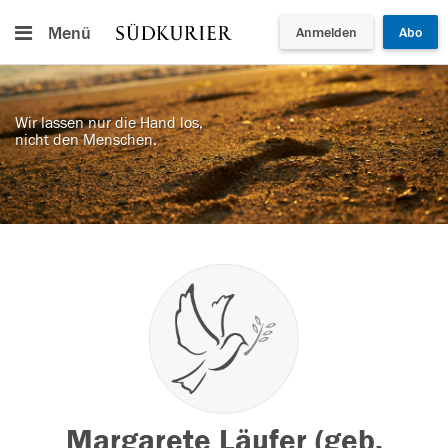
Menü
Anmelden
Abo
Wir lassen nur die Hand los,
nicht den Menschen.
Margarete Läufer (geb.