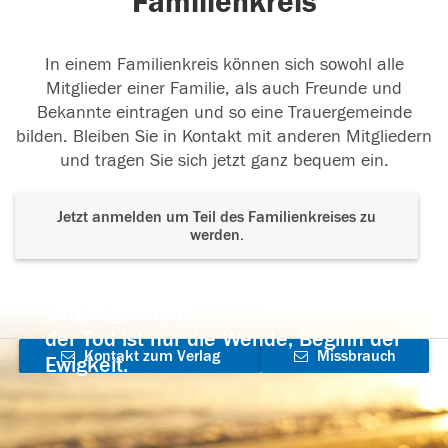
Familienkreis
In einem Familienkreis können sich sowohl alle
Mitglieder einer Familie, als auch Freunde und
Bekannte eintragen und so eine Trauergemeinde
bilden. Bleiben Sie in Kontakt mit anderen Mitgliedern
und tragen Sie sich jetzt ganz bequem ein.
Jetzt anmelden um Teil des Familienkreises zu
werden.
Der Tod ist nicht das Ende, nicht die
Vergänglichkeit,
der Tod ist nur die Wende, Beginn der
Kontakt zum Verlag
Missbrauch
Ewigkeit.
aufnehmen
melden