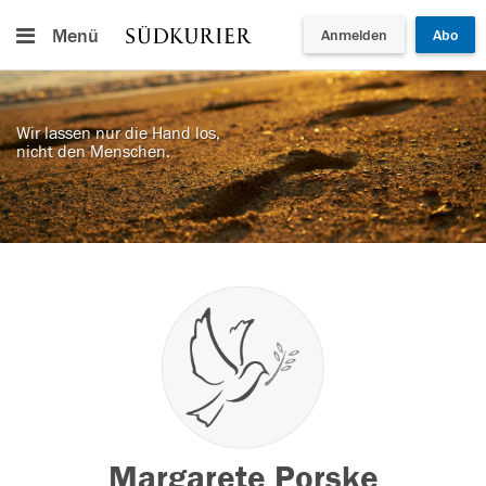
Menü
Anmelden
Abo
Wir lassen nur die Hand los,
nicht den Menschen.
Margarete Porske