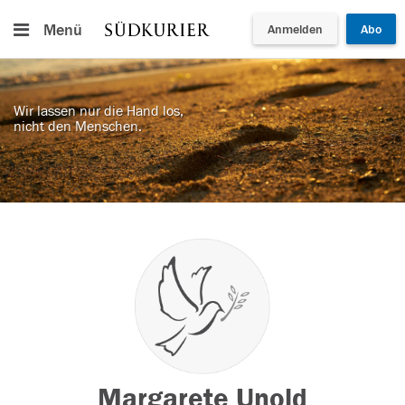
Menü
Anmelden
Abo
Wir lassen nur die Hand los,
nicht den Menschen.
Margarete Unold