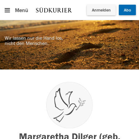
Menü
Anmelden
Abo
Wir lassen nur die Hand los,
nicht den Menschen.
Margaretha Dilger (geb.