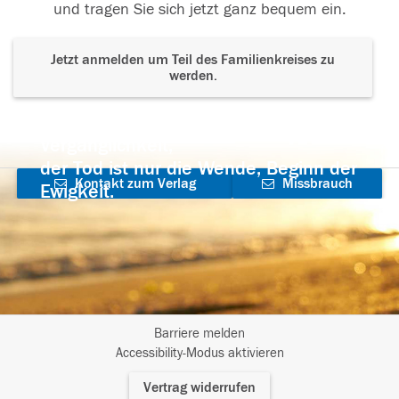
und tragen Sie sich jetzt ganz bequem ein.
Jetzt anmelden um Teil des Familienkreises zu
werden.
Der Tod ist nicht das Ende, nicht die
Vergänglichkeit,
der Tod ist nur die Wende, Beginn der
Kontakt zum Verlag
Missbrauch
Ewigkeit.
aufnehmen
melden
Barriere melden
I
Accessibility-Modus aktivieren
m
Vertrag widerrufen