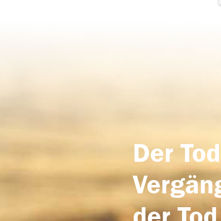
Der Tod
Vergäng
der Tod