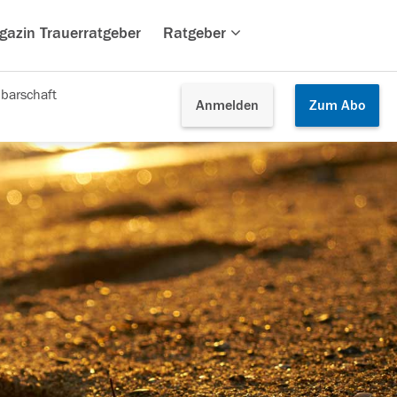
gazin Trauerratgeber
Ratgeber
barschaft
Anmelden
Zum
Abo