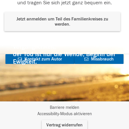
und tragen Sie sich jetzt ganz bequem ein.
Jetzt anmelden um Teil des Familienkreises zu
werden.
Der Tod ist nicht das Ende, nicht die
Vergänglichkeit,
der Tod ist nur die Wende, Beginn der
Kontakt zum Autor
Missbrauch
Ewigkeit.
aufnehmen
melden
Barriere melden
I
Accessibility-Modus aktivieren
m
Vertrag widerrufen