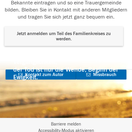
Bekannte eintragen und so eine Trauergemeinde
bilden. Bleiben Sie in Kontakt mit anderen Mitgliedern
und tragen Sie sich jetzt ganz bequem ein.
Jetzt anmelden um Teil des Familienkreises zu
werden.
Der Tod ist nicht das Ende, nicht die
Vergänglichkeit,
der Tod ist nur die Wende, Beginn der
Kontakt zum Autor
Missbrauch
Ewigkeit.
aufnehmen
melden
Barriere melden
I
Accessibility-Modus aktivieren