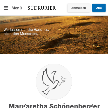
Menü
Anmelden
Abo
Wir lassen nur die Hand los,
nicht den Menschen.
Margaretha Schönenberger