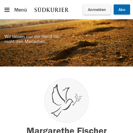
Menü
Anmelden
Abo
Wir lassen nur die Hand los,
nicht den Menschen.
Margarethe Fischer