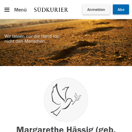
Menü
Anmelden
Abo
Wir lassen nur die Hand los,
nicht den Menschen.
Margarethe Hässig (geb.