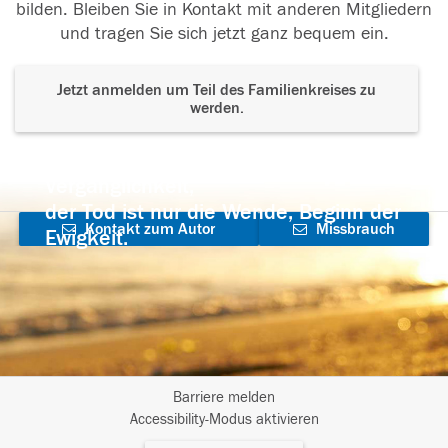
bilden. Bleiben Sie in Kontakt mit anderen Mitgliedern
und tragen Sie sich jetzt ganz bequem ein.
Jetzt anmelden um Teil des Familienkreises zu
werden.
Der Tod ist nicht das Ende, nicht die
Vergänglichkeit,
der Tod ist nur die Wende, Beginn der
Kontakt zum Autor
Missbrauch
Ewigkeit.
aufnehmen
melden
Barriere melden
I
Accessibility-Modus aktivieren