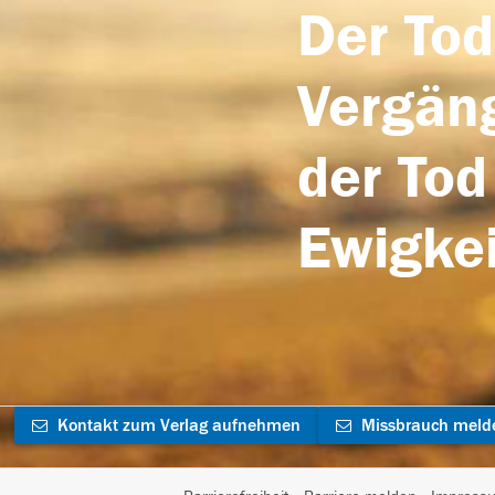
Der Tod
Vergäng
der Tod
Ewigkei
Kontakt zum Verlag aufnehmen
Missbrauch meld