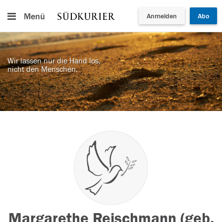
Menü
Anmelden
Abo
Wir lassen nur die Hand los,
nicht den Menschen.
Margarethe Reischmann (geb.