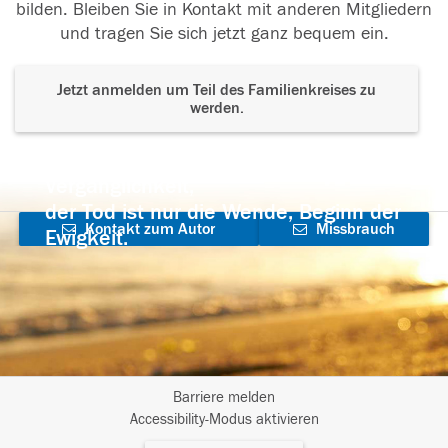
bilden. Bleiben Sie in Kontakt mit anderen Mitgliedern
und tragen Sie sich jetzt ganz bequem ein.
Jetzt anmelden um Teil des Familienkreises zu
werden.
Der Tod ist nicht das Ende, nicht die
Vergänglichkeit,
der Tod ist nur die Wende, Beginn der
Kontakt zum Autor
Missbrauch
Ewigkeit.
aufnehmen
melden
Barriere melden
I
Accessibility-Modus aktivieren