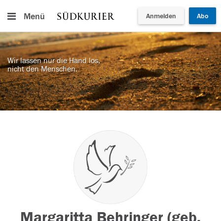
Menü
Anmelden
Abo
Wir lassen nur die Hand los,
nicht den Menschen.
Margaritta Behringer (geb.