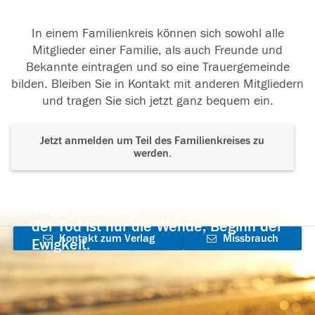
In einem Familienkreis können sich sowohl alle
Mitglieder einer Familie, als auch Freunde und
Bekannte eintragen und so eine Trauergemeinde
bilden. Bleiben Sie in Kontakt mit anderen Mitgliedern
und tragen Sie sich jetzt ganz bequem ein.
Jetzt anmelden um Teil des Familienkreises zu
werden.
Der Tod ist nicht das Ende, nicht die
Vergänglichkeit,
der Tod ist nur die Wende, Beginn der
Kontakt zum Verlag
Missbrauch
Ewigkeit.
aufnehmen
melden