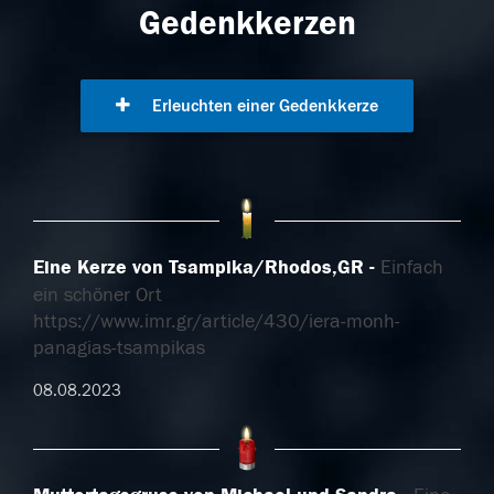
Gedenkkerzen
Erleuchten einer Gedenkkerze
Eine Kerze von Tsampika/Rhodos,GR
Einfach
ein schöner Ort
https://www.imr.gr/article/430/iera-monh-
panagias-tsampikas
08.08.2023