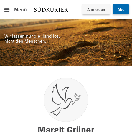
Menü
Anmelden
Abo
Wir lassen nur die Hand los,
nicht den Menschen.
Margit Grüner