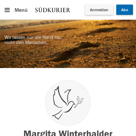
Menü
Anmelden
Abo
Wir lassen nur die Hand los,
nicht den Menschen.
Margita Winterhalder