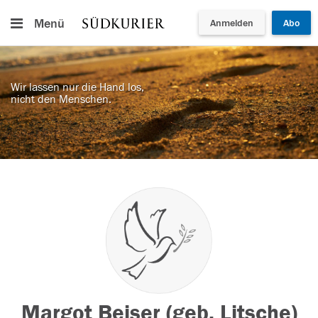
Menü
Anmelden
Abo
Wir lassen nur die Hand los,
nicht den Menschen.
Margot Beiser (geb. Litsche)