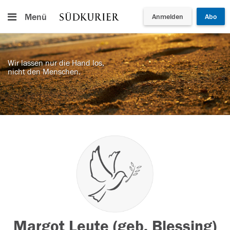
Menü
Anmelden
Abo
Wir lassen nur die Hand los,
nicht den Menschen.
Margot Leute (geb. Blessing)