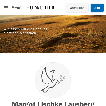
Menü
Anmelden
Abo
Wir lassen nur die Hand los,
nicht den Menschen.
Margot Lischke-Lausberg