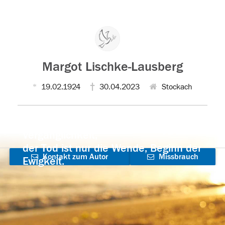
Margot Lischke-Lausberg
19.02.1924
30.04.2023
Stockach
Der Tod ist nicht das Ende, nicht die
Vergänglichkeit,
der Tod ist nur die Wende, Beginn der
Kontakt zum Autor
Missbrauch
Ewigkeit.
aufnehmen
melden